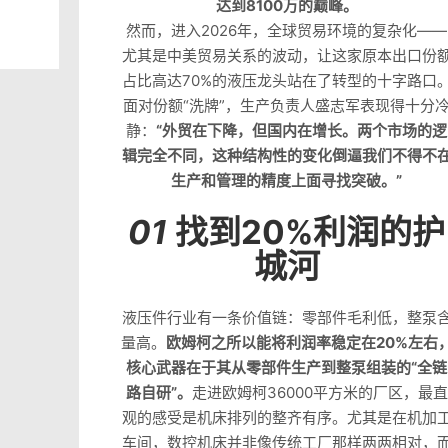
达到8100万的巅峰。
然而，进入2026年，全球贸易环境的复杂化——
尤其是中美贸易关系的波动，让这家原本出口份
占比高达70%的液压龙头站在了转型的十字路口
面对份额“洗牌”，生产负责人盛志军表现得十分
静：
“外贸在下降，但国内在增长。两个市场的逻
辑完全不同，这种结构性的变化倒逼我们不得不
生产和管理的精度上面寻找突破。”
01
找到20%利润的护
城河
液压件行业有一条价值链：零部件毛利低，整泵
量高。
欧姆柯之所以能将利润率稳定在20%左右
核心武器在于其从零部件生产到整泵组装的“全链
路自研”。
走进欧姆柯36000平方米的厂区，最直
观的感受是机床排列的整齐有序。尤其是在机加
车间，数控机床并非像传统工厂那样两两相对，