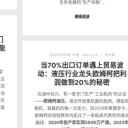
生存发展的“生产命脉”…
继续阅读
门
能
2026年5月4日
作者：
qiuru
0
未分类
当70%出口订单遇上贸易波
型
动：液压行业龙头欧姆柯把利
造企
润做到20%的秘密
是实
企业
在湖州长兴，有一家专门生产“工业肌肉”的企业
通生
——
欧姆柯液压
。液压件就像机器的肌肉，撑起
化管
掘机、装载机的每一次发力。自2018年筹建至今
欧姆柯在短短数年内走过了一条极具代表性的成
曲线：
2020年投产即实现5600万产值，2023