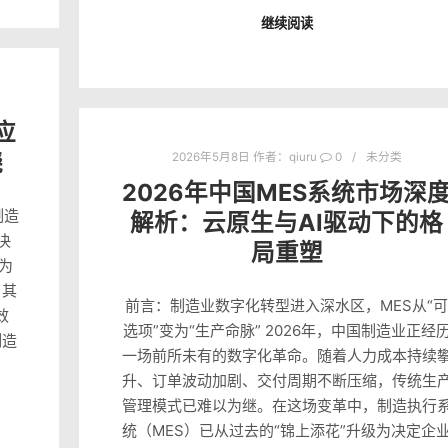
继续阅读
应
晓
2026年5月8日
作者：
qiuru
0
未分类
2026年中国MES系统市场深
制造
解析：云原生与AI驱动下的格
决
局重塑
为
，其
前言：制造业数字化转型进入深水区，MES从“可
效
选项”变为“生产命脉” 2026年，中国制造业正经
制造
一场前所未有的数字化革命。随着人力成本持续
升、订单波动加剧、交付周期不断压缩，传统生
管理模式已难以为继。在这场变革中，制造执行
统（MES）已从过去的“锦上添花”升级为决定企