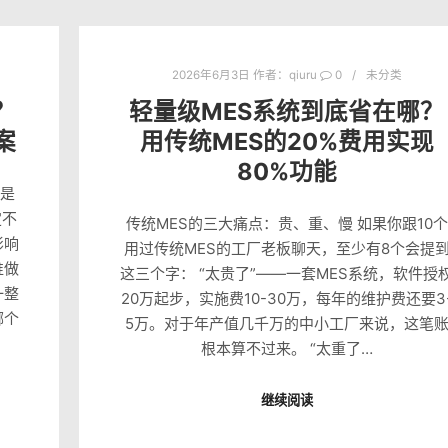
2026年6月3日
作者：
qiuru
0
未分类
？
轻量级MES系统到底省在哪？
案
用传统MES的20%费用实现
80%功能
你是
定不
传统MES的三大痛点：贵、重、慢 如果你跟10个
影响
用过传统MES的工厂老板聊天，至少有8个会提
谁做
这三个字： “太贵了”——一套MES系统，软件授
一整
20万起步，实施费10-30万，每年的维护费还要3
哪个
5万。对于年产值几千万的中小工厂来说，这笔
根本算不过来。 “太重了…
继续阅读